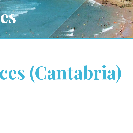
es
ces (Cantabria)